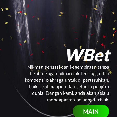
WBet
Nikmati sensasi dan kegembiraan tanpa
henti dengan pilihan tak terhingga dari
kompetisi olahraga untuk di pertaruhkan,
baik lokal maupun dari seluruh penjuru
dunia. Dengan kami, anda akan selalu
mendapatkan peluang terbaik.
MAIN