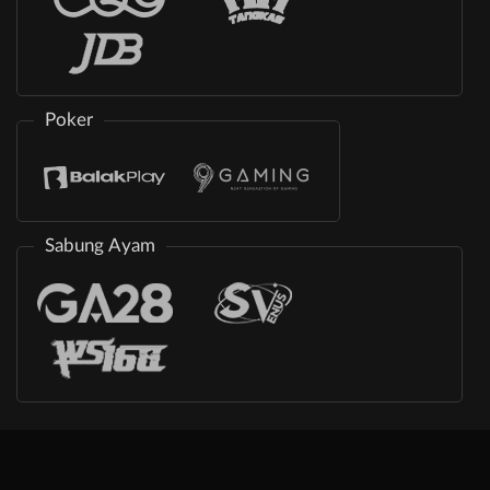
Poker
Sabung Ayam