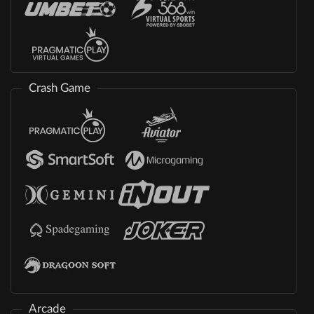
Crash Game
Arcade