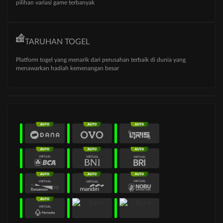
pilihan variasi game terbanyak
TARUHAN TOGEL
Platform togel yang menarik dari perusahan terbaik di dunia yang
menawarkan hadiah kemenangan besar