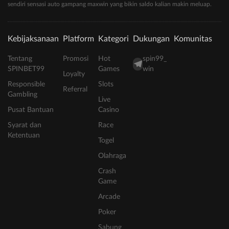
sendiri sensasi auto gampang maxwin yang bikin saldo kalian makin meluap.
Kebijaksanaan
Platform
Kategori
Dukungan
Komunitas
Tentang
Promosi
Hot
spin99_
SPINBET99
Games
win
Loyalty
Responsible
Slots
Referral
Gambling
Live
Pusat Bantuan
Casino
Syarat dan
Race
Ketentuan
Togel
Olahraga
Crash
Game
Arcade
Poker
Sabung