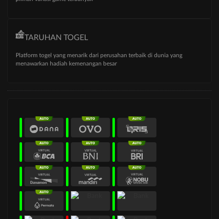
TARUHAN TOGEL
Platform togel yang menarik dari perusahan terbaik di dunia yang
menawarkan hadiah kemenangan besar