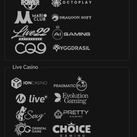
Live Casino