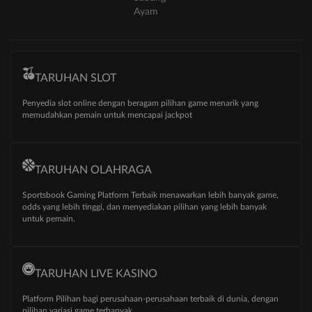
Ayam
TARUHAN SLOT
Penyedia slot online dengan beragam pilihan game menarik yang
memudahkan pemain untuk mencapai jackpot
TARUHAN OLAHRAGA
Sportsbook Gaming Platform Terbaik menawarkan lebih banyak game,
odds yang lebih tinggi, dan menyediakan pilihan yang lebih banyak
untuk pemain.
TARUHAN LIVE KASINO
Platform Pilihan bagi perusahaan-perusahaan terbaik di dunia, dengan
pilihan variasi game terbanyak