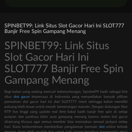
SPINBET99: Link Situs Slot Gacor Hari Ini SLOT777
Banjir Free Spin Gampang Menang
SPINBET99: Link Situs
Slot Gacor Hari Ini
SLOT777 Banjir Free Spin
Gampang Menang
Bagi kalian yang sedang mencari keberuntungan, Spinbet99 hadir sebagai link
situs
slot gacor
terpercaya di Indonesia yang menyediakan banyak pilihan
permainan slot gacor hari ini dari SLOT777 resmi sehingga kalian memiliki
peluang lebih besar untuk meraih kemenangan maxwin. Dengan dukungan fitur
RTP live tinggi yang update real time bakal kasih banjir free spin di setiap
putaran dan pastinya bikin auto gampang menang karena sistem link gacor
dirancang khusus agar semua member bisa merasakan sensasi jackpot setiap
hari. Kami berkomitmen memberikan pengalaman bermain
slot
online terbaik
dengan akses lebih mudah dan cepat, jadi jangan lewatkan kesempatan emas