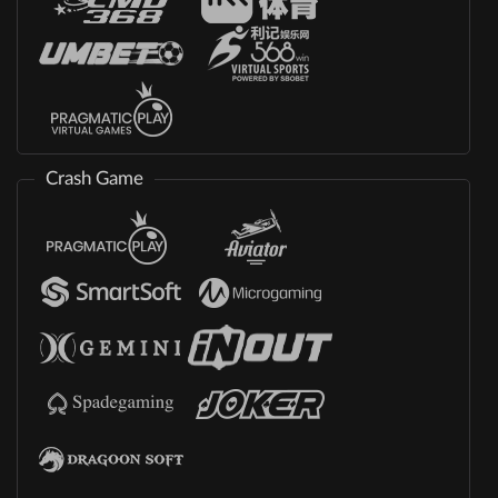
Crash Game