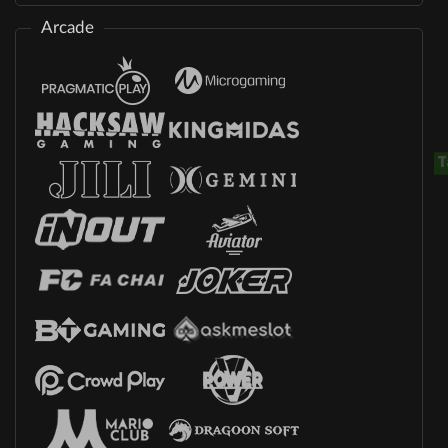
Arcade
T