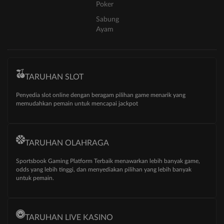
Poker
Sabung
Ayam
TARUHAN SLOT
Penyedia slot online dengan beragam pilihan game menarik yang
memudahkan pemain untuk mencapai jackpot
TARUHAN OLAHRAGA
Sportsbook Gaming Platform Terbaik menawarkan lebih banyak game,
odds yang lebih tinggi, dan menyediakan pilihan yang lebih banyak
untuk pemain.
TARUHAN LIVE KASINO