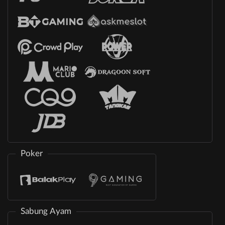
Poker
Sabung Ayam