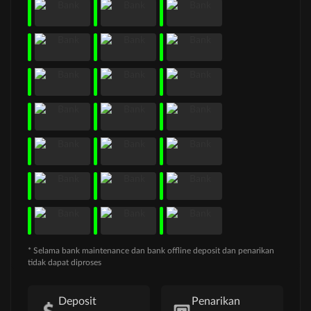
* Selama bank maintenance dan bank offline deposit dan penarikan
tidak dapat diproses
Deposit
Penarikan