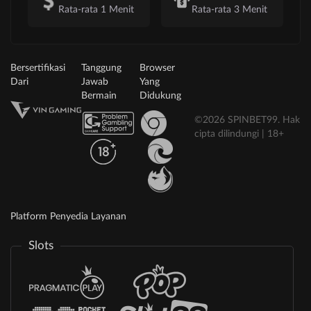
Rata-rata 1 Menit
Rata-rata 3 Menit
Bersertifikasi
Tanggung
Browser
Dari
Jawab
Yang
Bermain
Didukung
©2026 SPINBET99. Hak
cipta dilindungi | 18+
Platform Penyedia Layanan
Slots