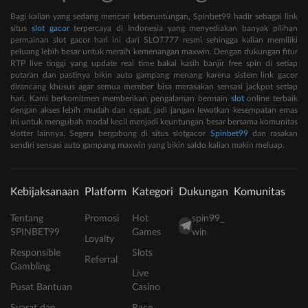
Bagi kalian yang sedang mencari keberuntungan, Spinbet99 hadir sebagai link
situs
slot gacor
terpercaya di Indonesia yang menyediakan banyak pilihan
permainan slot gacor hari ini dari SLOT777 resmi sehingga kalian memiliki
peluang lebih besar untuk meraih kemenangan maxwin. Dengan dukungan fitur
RTP live tinggi yang update real time bakal kasih banjir free spin di setiap
putaran dan pastinya bikin auto gampang menang karena sistem link gacor
dirancang khusus agar semua member bisa merasakan sensasi jackpot setiap
hari. Kami berkomitmen memberikan pengalaman bermain
slot
online terbaik
dengan akses lebih mudah dan cepat, jadi jangan lewatkan kesempatan emas
ini untuk mengubah modal kecil menjadi keuntungan besar bersama komunitas
slotter lainnya. Segera bergabung di situs slotgacor
Spinbet99
dan rasakan
sendiri sensasi auto gampang maxwin yang bikin saldo kalian makin meluap.
Kebijaksanaan
Platform
Kategori
Dukungan
Komunitas
Tentang
Promosi
Hot
spin99_
SPINBET99
Games
win
Loyalty
Responsible
Slots
Referral
Gambling
Live
Pusat Bantuan
Casino