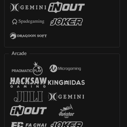
Arcade