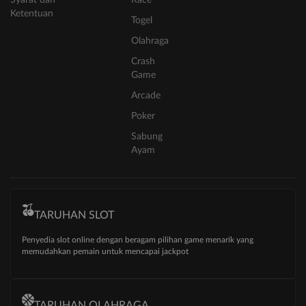
Syarat dan
Race
Ketentuan
Togel
Olahraga
Crash
Game
Arcade
Poker
Sabung
Ayam
TARUHAN SLOT
Penyedia slot online dengan beragam pilihan game menarik yang
memudahkan pemain untuk mencapai jackpot
TARUHAN OLAHRAGA