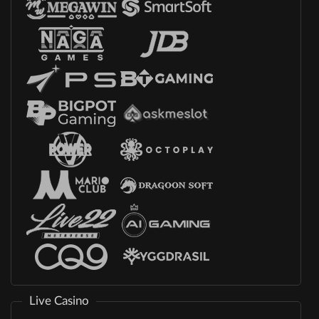
Live Casino